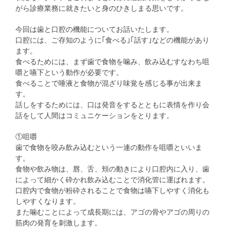
がら診療業務に就きたいと身のひきしまる思いです。
今回は歯と口腔の機能についてお話いたします。
口腔には、ご存知のように｢食べる｣｢話す｣などの機能があり
ます。
食べるためには、まず歯で食物を噛み、飲み込むすなわち咀
嚼と嚥下という動作が必要です。
食べることで唾液と食物が混ざり味覚を感じる事が出来ま
す。
話しをするためには、口は発音をするとともに表情を作り会
話をして人間はコミュニケーションをとります。
①咀嚼
歯で食物を咬み飲み込むという一連の動作を咀嚼といいま
す。
食物や飲み物は、唇、舌、頬の動きにより口腔内に入り、歯
によって細かく砕かれ飲み込むことで消化管に運ばれます。
口腔内で食物が粉砕されることで食物は嚥下しやすく消化も
しやすくなります。
また噛むことによって成長期には、アゴの骨やアゴの周りの
筋肉の発育を刺激します。