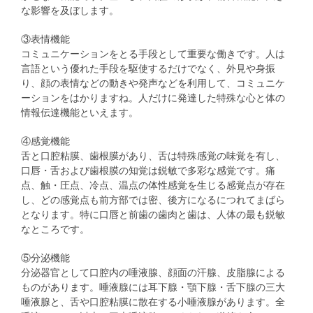
な影響を及ぼします。
③表情機能
コミュニケーションをとる手段として重要な働きです。人は
言語という優れた手段を駆使するだけでなく、外見や身振
り、顔の表情などの動きや発声などを利用して、コミュニケ
ーションをはかりますね。人だけに発達した特殊な心と体の
情報伝達機能といえます。
④感覚機能
舌と口腔粘膜、歯根膜があり、舌は特殊感覚の味覚を有し、
口唇・舌および歯根膜の知覚は鋭敏で多彩な感覚です。痛
点、触・圧点、冷点、温点の体性感覚を生じる感覚点が存在
し、どの感覚点も前方部では密、後方になるにつれてまばら
となります。特に口唇と前歯の歯肉と歯は、人体の最も鋭敏
なところです。
⑤分泌機能
分泌器官として口腔内の唾液腺、顔面の汗腺、皮脂腺による
ものがあります。唾液腺には耳下腺・顎下腺・舌下腺の三大
唾液腺と、舌や口腔粘膜に散在する小唾液腺があります。全