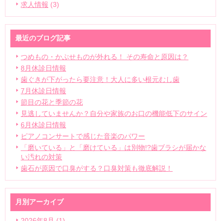
求人情報
(3)
最近のブログ記事
つめもの・かぶせものが外れる！ その寿命と原因は？
8月休診日情報
歯ぐきが下がったら要注意！大人に多い根元むし歯
7月休診日情報
節目の花と季節の花
見逃していませんか？自分や家族のお口の機能低下のサイン
6月休診日情報
ピアノコンサートで感じた音楽のパワー
「磨いている」と「磨けている」は別物!?歯ブラシが届かな
い汚れの対策
歯石が原因で口臭がする？口臭対策も徹底解説！
月別アーカイブ
2026年8月 (1)