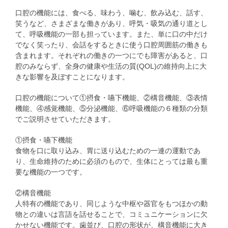
口腔の機能には、食べる、味わう、噛む、飲み込む、話す、
笑うなど、さまざまな働きがあり、呼気・吸気の通り道とし
て、呼吸機能の一部も担っています。また、単に口の中だけ
でなく笑ったり、会話をするときに使う口腔周囲筋の働きも
含まれます。それぞれの働きの一つにでも障害があると、口
腔のみならず、全身の健康や生活の質(QOL)の維持向上に大
きな影響を及ぼすことになります。
口腔の機能について①摂食・嚥下機能、②構音機能、③表情
機能、④感覚機能、⑤分泌機能、⑥呼吸機能の６種類の分類
でご説明させていただきます。
①摂食・嚥下機能
食物を口に取り込み、胃に送り込むための一連の運動であ
り、生命維持のために必須のもので、生体にとっては最も重
要な機能の一つです。
②構音機能
人特有の機能であり、同じような中枢や器官をもつほかの動
物との違いは言語を話せることで、コミュニケーションに欠
かせない機能です。歯並び、口腔の形状が、構音機能に大き