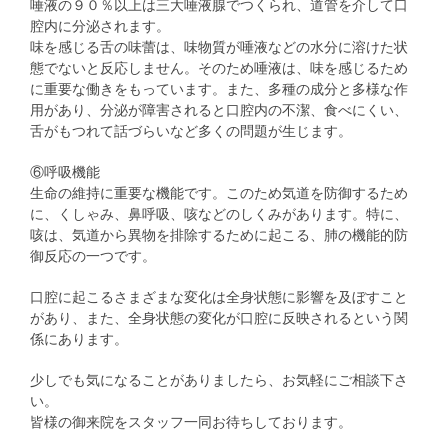
唾液の９０％以上は三大唾液腺でつくられ、道管を介して口
腔内に分泌されます。
味を感じる舌の味蕾は、味物質が唾液などの水分に溶けた状
態でないと反応しません。そのため唾液は、味を感じるため
に重要な働きをもっています。また、多種の成分と多様な作
用があり、分泌が障害されると口腔内の不潔、食べにくい、
舌がもつれて話づらいなど多くの問題が生じます。
⑥呼吸機能
生命の維持に重要な機能です。このため気道を防御するため
に、くしゃみ、鼻呼吸、咳などのしくみがあります。特に、
咳は、気道から異物を排除するために起こる、肺の機能的防
御反応の一つです。
口腔に起こるさまざまな変化は全身状態に影響を及ぼすこと
があり、また、全身状態の変化が口腔に反映されるという関
係にあります。
少しでも気になることがありましたら、お気軽にご相談下さ
い。
皆様の御来院をスタッフ一同お待ちしております。