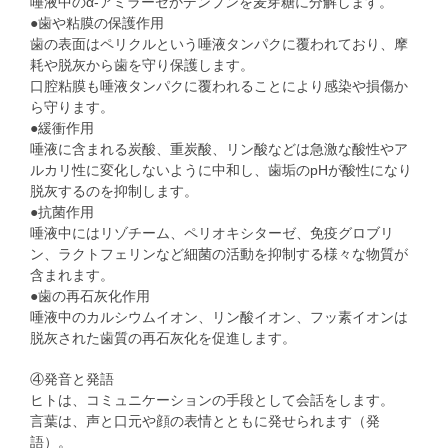
唾液中のα-アミラーゼかデンプンを麦芽糖に分解します。
●歯や粘膜の保護作用
歯の表面はペリクルという唾液タンパクに覆われており、摩
耗や脱灰から歯を守り保護します。
口腔粘膜も唾液タンパクに覆われることにより感染や損傷か
ら守ります。
●緩衝作用
唾液に含まれる炭酸、重炭酸、リン酸などは急激な酸性やア
ルカリ性に変化しないように中和し、歯垢のpHが酸性になり
脱灰するのを抑制します。
●抗菌作用
唾液中にはリゾチーム、ペリオキシターゼ、免疫グロブリ
ン、ラクトフェリンなど細菌の活動を抑制する様々な物質が
含まれます。
●歯の再石灰化作用
唾液中のカルシウムイオン、リン酸イオン、フッ素イオンは
脱灰された歯質の再石灰化を促進します。
④発音と発語
ヒトは、コミュニケーションの手段として会話をします。
言葉は、声と口元や顔の表情とともに発せられます（発
語）。