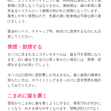
特に、オフィスホワイトニング後、48時間は着色しやすい飲
食物に注意しなくてはなりません。施術後は、歯の表面に通
常あるペリクルという被膜が剥がれた状態になっています。
着色しやすい状態なので、色素の濃い飲食物は可能な限り避
けましょう。
醤油やソース、ケチャップ等、味付けに使用するものにも注
意してください。
禁煙・節煙する
タバコに含まれるニコチンやタールは、歯を汚す原因になり
ます。白い歯をできるだけ長く保ちたい場合には、禁煙・節
煙をするのが良いでしょう。
タバコは口腔内に悪影響しか与えません。歯と歯茎の健康を
保ちたい方は、ホワイトニングをきっかけに是非禁煙を検討
してみてください。
こまめに歯を磨く
普段からこまめに歯を磨くようにすると、着色汚れが付きに
くくなり、白さを保ちやすくなります。朝晩2回だけでなく、