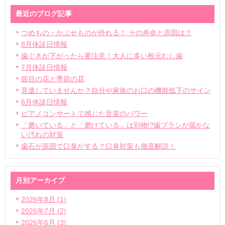
最近のブログ記事
つめもの・かぶせものが外れる！ その寿命と原因は？
8月休診日情報
歯ぐきが下がったら要注意！大人に多い根元むし歯
7月休診日情報
節目の花と季節の花
見逃していませんか？自分や家族のお口の機能低下のサイン
6月休診日情報
ピアノコンサートで感じた音楽のパワー
「磨いている」と「磨けている」は別物!?歯ブラシが届かな
い汚れの対策
歯石が原因で口臭がする？口臭対策も徹底解説！
月別アーカイブ
2026年8月 (1)
2026年7月 (2)
2026年6月 (3)