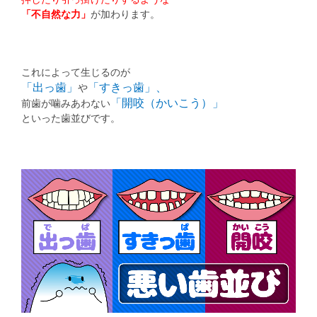
「不自然な力」
が加わります。
これによって生じるのが
「出っ歯」
「すきっ歯」、
や
「開咬（かいこう）」
前歯が噛みあわない
といった歯並びです。