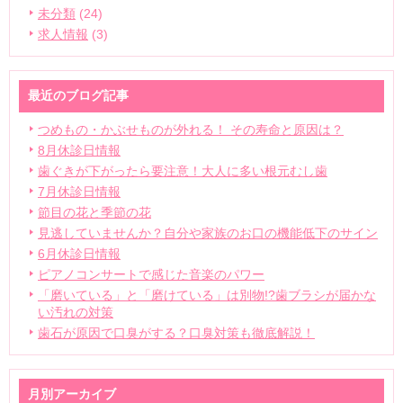
未分類
(24)
求人情報
(3)
最近のブログ記事
つめもの・かぶせものが外れる！ その寿命と原因は？
8月休診日情報
歯ぐきが下がったら要注意！大人に多い根元むし歯
7月休診日情報
節目の花と季節の花
見逃していませんか？自分や家族のお口の機能低下のサイン
6月休診日情報
ピアノコンサートで感じた音楽のパワー
「磨いている」と「磨けている」は別物!?歯ブラシが届かな
い汚れの対策
歯石が原因で口臭がする？口臭対策も徹底解説！
月別アーカイブ