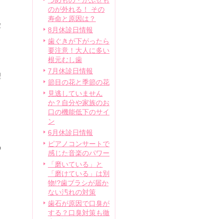
つめもの・かぶせも
のが外れる！ その
寿命と原因は？
愛
8月休診日情報
歯ぐきが下がったら
要注意！大人に多い
根元むし歯
7月休診日情報
理
節目の花と季節の花
見逃していません
か？自分や家族のお
口の機能低下のサイ
ン
6月休診日情報
ピアノコンサートで
の
感じた音楽のパワー
「磨いている」と
「磨けている」は別
物!?歯ブラシが届か
ない汚れの対策
歯石が原因で口臭が
。
する？口臭対策も徹