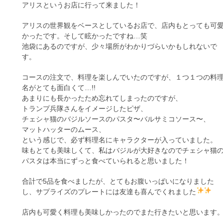
アリスというお店に行って来ました！
アリスの世界観をベースとしているお店で、店内もとっても可
かったです。そして眩かったですね…笑
池袋にあるのですが、少々場所がわかりづらいかもしれないで
す。
コースの注文で、料理を楽しんでいたのですが、１つ１つの料
名がとても面白くて…!!
あまりにも長かったため忘れてしまったのですが、
トランプ兵隊さんをイメージしたピザ、
チェシャ猫のバジルソースのパスタ〜バルサミコソース〜、
マットハッターのムース、
という感じで、必ず料理名にキャラクターが入っていました。
味もとても美味しくて、私はバジルが大好きなのでチェシャ猫
パスタは本当にずっと食べていられると思いました！
合計で5品を食べましたが、とてもお腹いっぱいになりました
し、サプライズのプレートには友達も喜んでくれました
店内も可愛く料理も美味しかったのでまた行きたいと思います