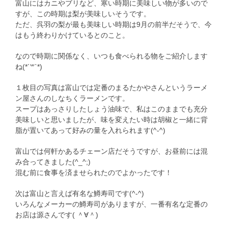
富山にはカニやブリなど、寒い時期に美味しい物が多いので
すが、この時期は梨が美味しいそうです。
ただ、呉羽の梨が最も美味しい時期は9月の前半だそうで、今
はもう終わりかけているとのこと。
なので時期に関係なく、いつも食べられる物をご紹介します
ね(*´꒳`*)
１枚目の写真は富山では定番のまるたかやさんというラーメ
ン屋さんのしなちくラーメンです。
スープはあっさりしたしょう油味で、私はこのままでも充分
美味しいと思いましたが、味を変えたい時は胡椒と一緒に背
脂が置いてあって好みの量を入れられます(^-^)
富山では何軒かあるチェーン店だそうですが、お昼前には混
み合ってきました(^_^;)
混む前に食事を済ませられたのでよかったです！
次は富山と言えば有名な鱒寿司です(^-^)
いろんなメーカーの鱒寿司がありますが、一番有名な定番の
お店は源さんです( ＾∀＾)