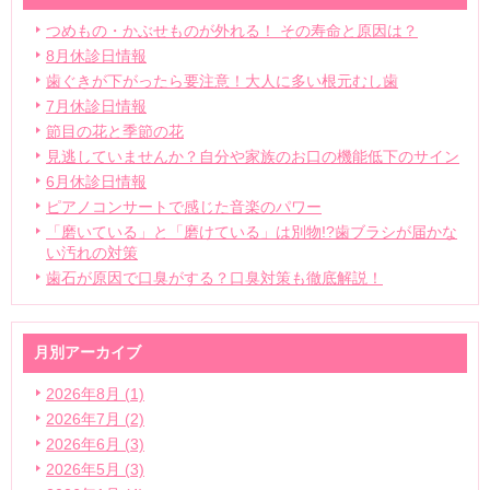
つめもの・かぶせものが外れる！ その寿命と原因は？
8月休診日情報
歯ぐきが下がったら要注意！大人に多い根元むし歯
7月休診日情報
節目の花と季節の花
見逃していませんか？自分や家族のお口の機能低下のサイン
6月休診日情報
ピアノコンサートで感じた音楽のパワー
「磨いている」と「磨けている」は別物!?歯ブラシが届かな
い汚れの対策
歯石が原因で口臭がする？口臭対策も徹底解説！
月別アーカイブ
2026年8月 (1)
2026年7月 (2)
2026年6月 (3)
2026年5月 (3)