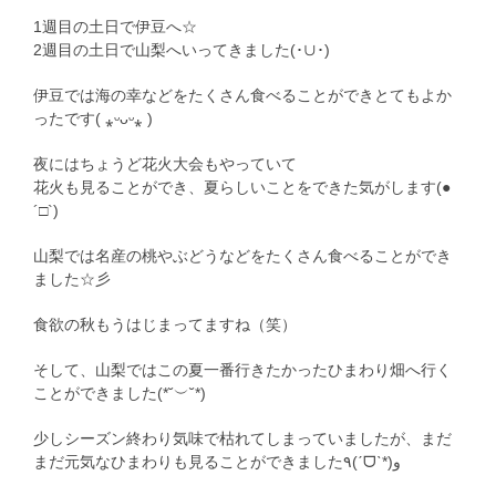
1週目の土日で伊豆へ☆
2週目の土日で山梨へいってきました(･∪･)
伊豆では海の幸などをたくさん食べることができとてもよか
ったです( ⁎ᵕᴗᵕ⁎ )
夜にはちょうど花火大会もやっていて
花火も見ることができ、夏らしいことをできた気がします(●
´□`)
山梨では名産の桃やぶどうなどをたくさん食べることができ
ました☆彡
食欲の秋もうはじまってますね（笑）
そして、山梨ではこの夏一番行きたかったひまわり畑へ行く
ことができました(*˘︶˘*)
少しシーズン終わり気味で枯れてしまっていましたが、まだ
まだ元気なひまわりも見ることができました٩(ˊᗜˋ*)و