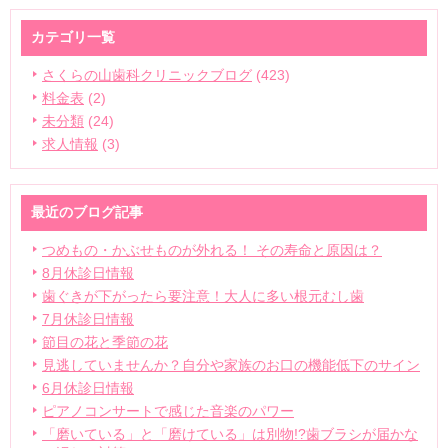
カテゴリ一覧
さくらの山歯科クリニックブログ
(423)
料金表
(2)
未分類
(24)
求人情報
(3)
最近のブログ記事
つめもの・かぶせものが外れる！ その寿命と原因は？
8月休診日情報
歯ぐきが下がったら要注意！大人に多い根元むし歯
7月休診日情報
節目の花と季節の花
見逃していませんか？自分や家族のお口の機能低下のサイン
6月休診日情報
ピアノコンサートで感じた音楽のパワー
「磨いている」と「磨けている」は別物!?歯ブラシが届かな