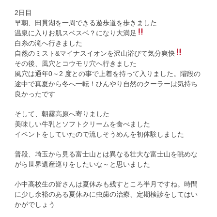
2日目
早朝、田貫湖を一周できる遊歩道を歩きました
温泉に入りお肌スベスベ？になり大満足
白糸の滝へ行きました
自然のミスト&マイナスイオンを沢山浴びて気分爽快
その後、風穴とコウモリ穴へ行きました
風穴は通年0～2 度との事で上着を持って入りました。階段の
途中で真夏から冬へ一転！ひんやり自然のクーラーは気持ち
良かったです
そして、朝霧高原へ寄りました
美味しい牛乳とソフトクリームを食べました
イベントをしていたので流しそうめんを初体験しました
普段、埼玉から見る富士山とは異なる壮大な富士山を眺めな
がら世界遺産巡りをしたいな～と思いました
小中高校生の皆さんは夏休みも残すところ半月ですね。時間
に少し余裕のある夏休みに虫歯の治療、定期検診をしてはい
かがでしょう