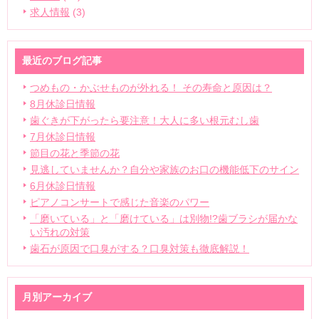
求人情報
(3)
最近のブログ記事
つめもの・かぶせものが外れる！ その寿命と原因は？
8月休診日情報
歯ぐきが下がったら要注意！大人に多い根元むし歯
7月休診日情報
節目の花と季節の花
見逃していませんか？自分や家族のお口の機能低下のサイン
6月休診日情報
ピアノコンサートで感じた音楽のパワー
「磨いている」と「磨けている」は別物!?歯ブラシが届かな
い汚れの対策
歯石が原因で口臭がする？口臭対策も徹底解説！
月別アーカイブ