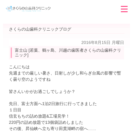
さくらの山歯科クリニックブログ
2016年8月15日 月曜日
富士山 [若葉、鶴ヶ島、川越の歯医者さくらの山歯科クリ
ニック]
こんにちは
先週までの厳しい暑さ、日射しが少し和らぎ台風の影響で暫
く曇り空のようですね
皆さんいかがお過ごしでしょうか？
先日、富士方面へ1泊2日旅行に行ってきました
１日目
信玄もちの詰め放題&工場見学！
220円の詰め放題で13個袋詰めしました
その後、昇仙峡へ立ち寄り田貫湖畔の宿へ……