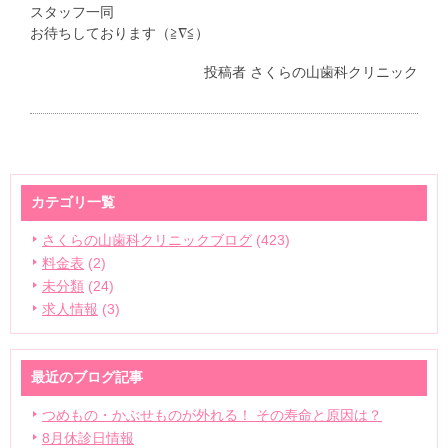
スタッフ一同
お待ちしております（≧∇≦）
投稿者
さくらの山歯科クリニック
カテゴリ一覧
さくらの山歯科クリニックブログ
(423)
料金表
(2)
未分類
(24)
求人情報
(3)
最近のブログ記事
つめもの・かぶせものが外れる！ その寿命と原因は？
8月休診日情報