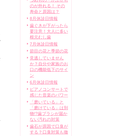
つめもの・かぶせも
のが外れる！ その
寿命と原因は？
8月休診日情報
歯ぐきが下がったら
要注意！大人に多い
る
根元むし歯
い
7月休診日情報
節目の花と季節の花
見逃していません
お
か？自分や家族のお
口の機能低下のサイ
ン
6月休診日情報
ピアノコンサートで
感じた音楽のパワー
「磨いている」と
「磨けている」は別
物!?歯ブラシが届か
ない汚れの対策
す
歯石が原因で口臭が
く
する？口臭対策も徹
ょ