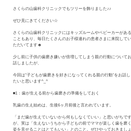
さくらの山歯科クリニックでもツリーを飾りました♪♪
ぜひ見にきてください☆
さくらの山歯科クリニックにはキッズルームやベビーカーがあ
こともあり、毎日たくさんのお子様連れの患者さまに来院して
ただいてます☻
少し前に子供の歯磨き嫌いが倍増してしまう親の行動について
話しましたが、
今回は”子どもが歯磨きを好きになってくれる親の行動”をお話し
たいと思います^_^
■1：歯が生える前から歯磨きの準備をしておく
乳歯の生え始めは、生後6ヶ月前後と言われています。
「まだ歯が生えていないから何もしなくていい」と思いがちで
が、実は「生えないうちから子どもの前でママが楽しく歯を磨
姿を見せることはとてもいい」とのこと。ぜひやっておきまし