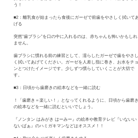
う！
■2：離乳食が始まったら食後にガーゼで前歯をやさしく拭いて
げる
突然”歯ブラシ”を口の中に入れるのは、赤ちゃんも怖いかもしれ
ません。
歯ブラシに慣れる前の練習として、濡らしたガーゼで歯をやさ
く拭いてあげてください。ガーゼを人差し指に巻き、お水をチ
ンとつけたイメージです。少しずつ慣らしていくことが大切で
す。
■3：日頃から歯磨きの絵本などを一緒に読む
！「歯磨き＝楽しい！」となってくれるように、日頃から歯磨
の絵本などを一緒に読むといいでしょう。
『ノンタン はみがき はーみー』の絵本や教育テレビ『いないい
ないばぁ』のハミガキマンなどはオススメ！！