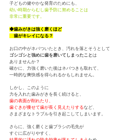
子どもの健やかな発育のためにも、
幼い時期からむし歯予防に努めることは
非常に重要です。
◆歯みがきは強く磨くほど
歯がキレイになる？
お口の中がネバついたとき、汚れを落とそうとして
ゴシゴシと強めに歯を磨いてしまったこと
は
ありませんか？
確かに、力強く磨いた後はネバつきも取れて、
一時的な爽快感を得られるかもしれません。
しかし、このように
力を入れた歯みがきを長く続けると、
歯の表面が削れたり、
歯ぐきが痩せて歯が長く見えたりする
など、
さまざまなトラブルを引き起こしてしまいます。
さらに、強く磨くと歯ブラシの毛先が
すぐに広がりやすく、
結果的に汚れの除去効率が落ちてしまう
ため