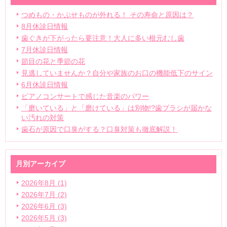
つめもの・かぶせものが外れる！ その寿命と原因は？
8月休診日情報
歯ぐきが下がったら要注意！大人に多い根元むし歯
7月休診日情報
節目の花と季節の花
見逃していませんか？自分や家族のお口の機能低下のサイン
6月休診日情報
ピアノコンサートで感じた音楽のパワー
「磨いている」と「磨けている」は別物!?歯ブラシが届かな
い汚れの対策
歯石が原因で口臭がする？口臭対策も徹底解説！
月別アーカイブ
2026年8月 (1)
2026年7月 (2)
2026年6月 (3)
2026年5月 (3)