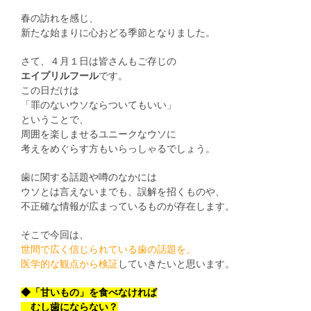
春の訪れを感じ、
新たな始まりに心おどる季節となりました。
さて、４月１日は皆さんもご存じの
エイプリルフール
です。
この日だけは
「罪のないウソならついてもいい」
ということで、
周囲を楽しませるユニークなウソに
考えをめぐらす方もいらっしゃるでしょう。
歯に関する話題や噂のなかには
ウソとは言えないまでも、誤解を招くものや、
不正確な情報が広まっているものが存在します。
そこで今回は、
世間で広く信じられている歯の話題を、
医学的な観点から検証
していきたいと思います。
◆「甘いもの」を食べなければ
むし歯にならない？