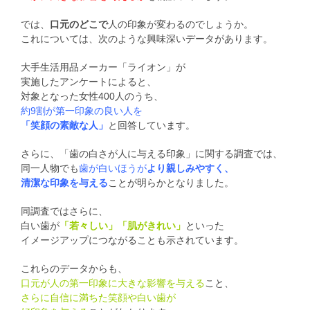
では、
口元のどこで
人の印象が変わるのでしょうか。
これについては、次のような興味深いデータがあります。
大手生活用品メーカー「ライオン」が
実施したアンケートによると、
対象となった女性400人のうち、
約9割が第一印象の良い人を
「笑顔の素敵な人」
と回答しています。
さらに、「歯の白さが人に与える印象」に関する調査では、
同一人物でも
歯が白いほうが
より親しみやすく、
清潔な印象を与える
ことが明らかとなりました。
同調査ではさらに、
白い歯が
「若々しい」「肌がきれい」
といった
イメージアップにつながることも示されています。
これらのデータからも、
口元が人の第一印象に大きな影響を与える
こと、
さらに自信に満ちた笑顔や白い歯が