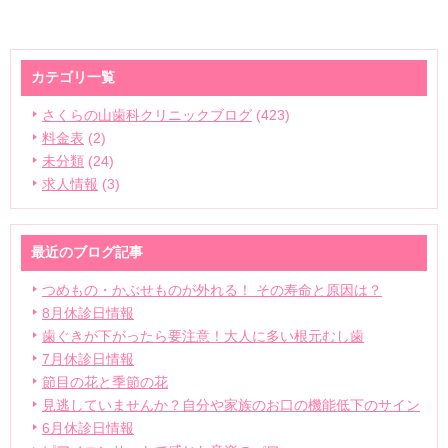
カテゴリ一覧
さくらの山歯科クリニックブログ
(423)
料金表
(2)
未分類
(24)
求人情報
(3)
最近のブログ記事
つめもの・かぶせものが外れる！ その寿命と原因は？
8月休診日情報
歯ぐきが下がったら要注意！大人に多い根元むし歯
7月休診日情報
節目の花と季節の花
見逃していませんか？自分や家族のお口の機能低下のサイン
6月休診日情報