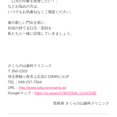
「口元の印象を改善したい！」
などお悩みの方は、
いつでもお気兼ねなくご相談ください。
春の新しい門出を前に、
自信の持てる口元・笑顔を
私たちと一緒に目指していきましょう。
さくらの山歯科クリニック
〒350-2203
埼玉県鶴ヶ島市上広谷2-10MRビル1F
TEL：049-237-7564
URL：
http://www.sakuranoyama.jp/
Googleマップ：
https://g.page/r/CWnO9qk_LmsCEAE
投稿者
さくらの山歯科クリニック