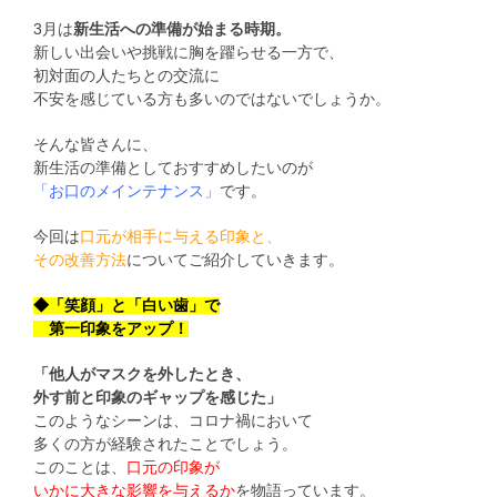
3月は
新生活への準備が始まる時期。
新しい出会いや挑戦に胸を躍らせる一方で、
初対面の人たちとの交流に
不安を感じている方も多いのではないでしょうか。
そんな皆さんに、
新生活の準備としておすすめしたいのが
「お口のメインテナンス」
です。
今回は
口元が相手に与える印象と、
その改善方法
についてご紹介していきます。
◆「笑顔」と「白い歯」で
第一印象をアップ！
「他人がマスクを外したとき、
外す前と印象のギャップを感じた」
このようなシーンは、コロナ禍において
多くの方が経験されたことでしょう。
このことは、
口元の印象が
いかに大きな影響を与えるか
を物語っています。