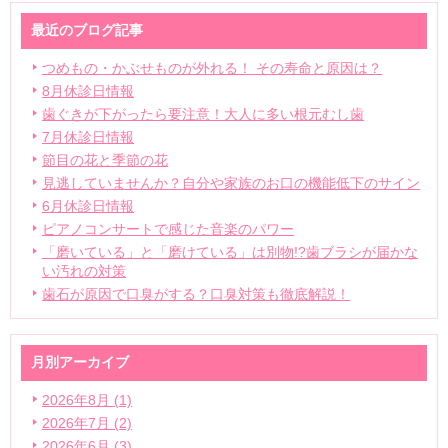
最近のブログ記事
つめもの・かぶせものが外れる！ その寿命と原因は？
8月休診日情報
歯ぐきが下がったら要注意！大人に多い根元むし歯
7月休診日情報
節目の花と季節の花
見逃していませんか？自分や家族のお口の機能低下のサイン
6月休診日情報
ピアノコンサートで感じた音楽のパワー
「磨いている」と「磨けている」は別物!?歯ブラシが届かな
い汚れの対策
歯石が原因で口臭がする？口臭対策も徹底解説！
月別アーカイブ
2026年8月 (1)
2026年7月 (2)
2026年6月 (3)