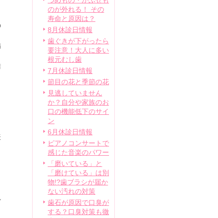
つめもの・かぶせも
のが外れる！ その
寿命と原因は？
の
8月休診日情報
歯ぐきが下がったら
病
要注意！大人に多い
根元むし歯
汚
7月休診日情報
節目の花と季節の花
見逃していません
か？自分や家族のお
口の機能低下のサイ
ン
6月休診日情報
表
ピアノコンサートで
感じた音楽のパワー
「磨いている」と
「磨けている」は別
物!?歯ブラシが届か
ない汚れの対策
れ
歯石が原因で口臭が
する？口臭対策も徹