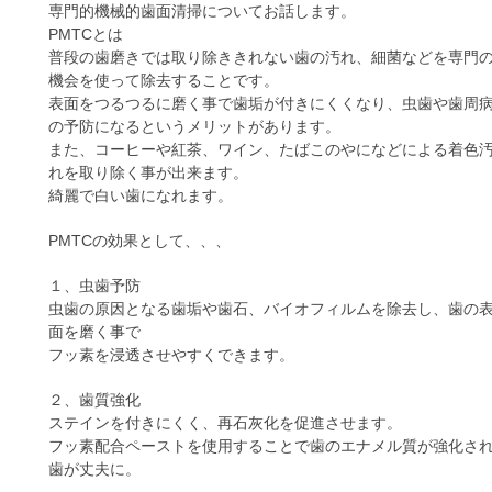
専門的機械的歯面清掃についてお話します。
PMTCとは
普段の歯磨きでは取り除ききれない歯の汚れ、細菌などを専門
機会を使って除去することです。
表面をつるつるに磨く事で歯垢が付きにくくなり、虫歯や歯周
の予防になるというメリットがあります。
また、コーヒーや紅茶、ワイン、たばこのやになどによる着色
れを取り除く事が出来ます。
綺麗で白い歯になれます。
PMTCの効果として、、、
１、虫歯予防
虫歯の原因となる歯垢や歯石、バイオフィルムを除去し、歯の
面を磨く事で
フッ素を浸透させやすくできます。
２、歯質強化
ステインを付きにくく、再石灰化を促進させます。
フッ素配合ペーストを使用することで歯のエナメル質が強化さ
歯が丈夫に。