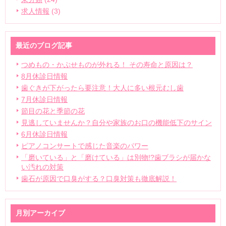
求人情報
(3)
最近のブログ記事
つめもの・かぶせものが外れる！ その寿命と原因は？
8月休診日情報
歯ぐきが下がったら要注意！大人に多い根元むし歯
7月休診日情報
節目の花と季節の花
見逃していませんか？自分や家族のお口の機能低下のサイン
6月休診日情報
ピアノコンサートで感じた音楽のパワー
「磨いている」と「磨けている」は別物!?歯ブラシが届かな
い汚れの対策
歯石が原因で口臭がする？口臭対策も徹底解説！
月別アーカイブ