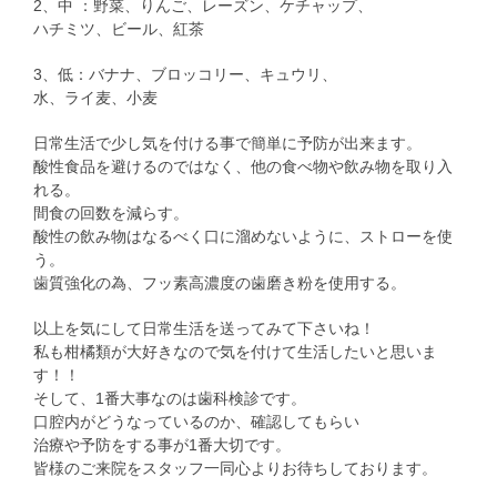
2、中 ：野菜、りんご、レーズン、ケチャップ、
ハチミツ、ビール、紅茶
3、低：バナナ、ブロッコリー、キュウリ、
水、ライ麦、小麦
日常生活で少し気を付ける事で簡単に予防が出来ます。
酸性食品を避けるのではなく、他の食べ物や飲み物を取り入
れる。
間食の回数を減らす。
酸性の飲み物はなるべく口に溜めないように、ストローを使
う。
歯質強化の為、フッ素高濃度の歯磨き粉を使用する。
以上を気にして日常生活を送ってみて下さいね！
私も柑橘類が大好きなので気を付けて生活したいと思いま
す！！
そして、1番大事なのは歯科検診です。
口腔内がどうなっているのか、確認してもらい
治療や予防をする事が1番大切です。
皆様のご来院をスタッフ一同心よりお待ちしております。