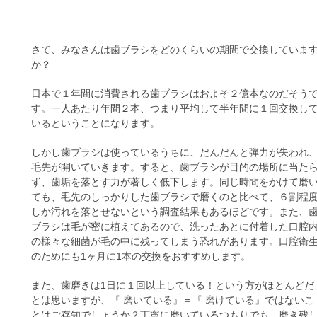
さて、みなさんは歯ブラシをどのくらいの期間で交換していま
か？
日本で１年間に消費される歯ブラシはおよそ２億本なのだそう
す。一人あたり年間２本、つまり平均して半年間に１回交換し
いるということになります。
しかし歯ブラシは使っているうちに、だんだんと弾力が失われ
毛先が開いていきます。すると、歯ブラシが目的の場所に当た
ず、歯垢を落とす力が著しく低下します。同じ時間をかけて磨
ても、毛先のしっかりした歯ブラシで磨くのと比べて、６割程
しか汚れを落とせないという調査結果もあるほどです。また、
ブラシは毛が密に植えてあるので、洗ったあとに付着した口腔
の様々な細菌が毛の中に残ってしまう恐れがあります。口腔衛
のためにも1ヶ月に1本の交換をおすすめします。
また、歯磨きは1日に１回以上している！という方がほとんどだ
とは思いますが、『 磨いている』＝『 磨けている』ではないこ
とはご存知でしょうか？丁寧に磨いているつもりでも、磨き残