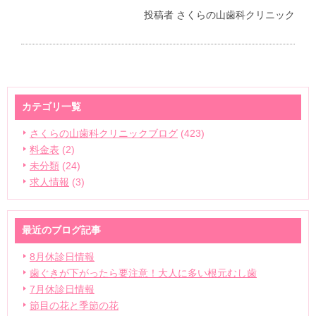
投稿者
さくらの山歯科クリニック
カテゴリ一覧
さくらの山歯科クリニックブログ
(423)
料金表
(2)
未分類
(24)
求人情報
(3)
最近のブログ記事
8月休診日情報
歯ぐきが下がったら要注意！大人に多い根元むし歯
7月休診日情報
節目の花と季節の花