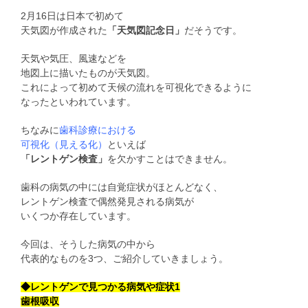
2月16日は日本で初めて
天気図が作成された
「天気図記念日」
だそうです。
天気や気圧、風速などを
地図上に描いたものが天気図。
これによって初めて天候の流れを可視化できるように
なったといわれています。
ちなみに
歯科診療における
可視化（見える化）
といえば
「レントゲン検査」
を欠かすことはできません。
歯科の病気の中には自覚症状がほとんどなく、
レントゲン検査で偶然発見される病気が
いくつか存在しています。
今回は、そうした病気の中から
代表的なものを3つ、ご紹介していきましょう。
◆レントゲンで見つかる病気や症状1
歯根吸収