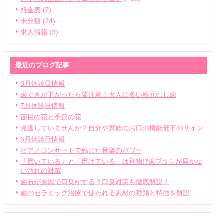
料金表
(2)
未分類
(24)
求人情報
(3)
最近のブログ記事
8月休診日情報
歯ぐきが下がったら要注意！大人に多い根元むし歯
7月休診日情報
節目の花と季節の花
見逃していませんか？自分や家族のお口の機能低下のサイン
6月休診日情報
ピアノコンサートで感じた音楽のパワー
「磨いている」と「磨けている」は別物!?歯ブラシが届かな
い汚れの対策
歯石が原因で口臭がする？口臭対策も徹底解説！
歯のセラミック治療で使われる素材の種類と特徴を解説