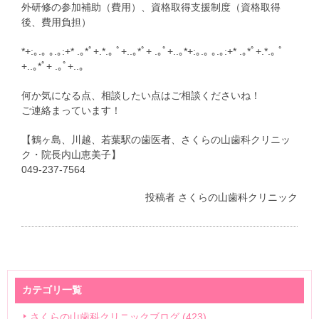
外研修の参加補助（費用）、資格取得支援制度（資格取得
後、費用負担）
*+:｡.｡ ｡.｡:+* .｡*ﾟ+.*.｡ ﾟ+..｡*ﾟ+ .｡ﾟ+..｡*+:｡.｡ ｡.｡:+* .｡*ﾟ+.*.｡ ﾟ
+..｡*ﾟ+ .｡ﾟ+..｡
何か気になる点、相談したい点はご相談くださいね！
ご連絡まっています！
【鶴ヶ島、川越、若葉駅の歯医者、さくらの山歯科クリニッ
ク・院長内山恵美子】
049-237-7564
投稿者
さくらの山歯科クリニック
カテゴリ一覧
さくらの山歯科クリニックブログ
(423)